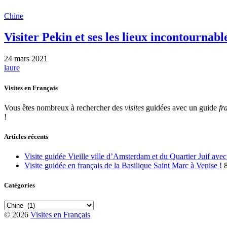
Chine
Visiter Pekin et ses les lieux incontournabl
24 mars 2021
laure
Visites en Français
Vous êtes nombreux à rechercher des
visites
guidées avec un guide
fr
!
Articles récents
Visite guidée Vieille ville d’Amsterdam et du Quartier Juif av
Visite guidée en français de la Basilique Saint Marc à Venise !
Catégories
Catégories
© 2026
Visites en Français