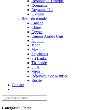
République Tchèque
Roumanie
Royaume Uni
Ukraine
Reste du monde
Canada
Chine
Égypte
Emirats Arabes Unis
Laponie
Japon
Mexique
Seychelles
Sri Lanka
Thaïlande
USA
Vietnam
République de Maurice
Russie
Contact
Catégorie :
Chine