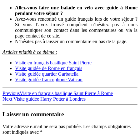
Allez-vous faire une balade en vélo avec guide à Rome
pendant votre séjour ?
Avez-vous rencontré un guide français lors de votre séjour ?
Si vous l’avez trouvé compétent n’hésitez pas à nous
communiquer son contact dans les commentaires ou via la
page contact de ce site.
N’hésitez pas à laisser un commentaire en bas de la page.
Articles relatifs à ce thème :
Visite en français basilique Saint Pierre
Visite guidée de Rome en français
Visite guidée quartier Garbatella
Visite guidée francophone Vatican
Navigation
Previous
Previous
Visite en français basilique Saint Pierre à Rome
Next
post:
Next
Visite guidée Harry Potter à Londres
de
post:
l’article
Laisser un commentaire
Votre adresse e-mail ne sera pas publiée.
Les champs obligatoires
sont indiqués avec
*