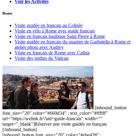
Voir les Activités
Rome
Visite guidée en français au Colisée
Visite en vélo à Rome avec guide français
Visite en français basilique Saint Pierre à Rome
Visite guidée en français du quartier de Garbatella à Rome et
atelier photo avec Audrey
Visite en français de Rome avec Cathia
Visite des jardins du Vatican
[inbound_button
font_size="20" color="#669d34" ; text_color="#ffffff"
url="https://welink.fr/?aid=guide-francais" width=""
target="_blank"]Réserver une visite guidée en français
[/inbound_button]
[inbound_button font_size="20" color="#ebe428" ;