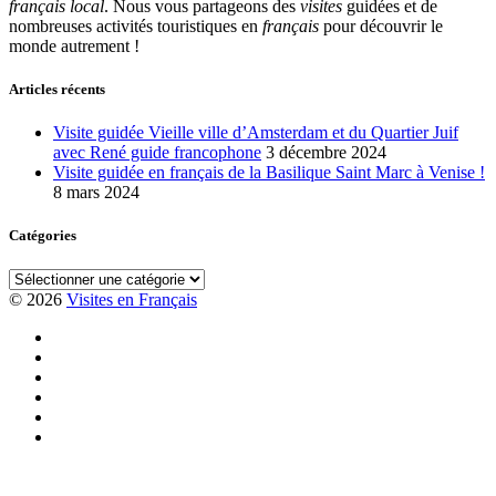
français local
. Nous vous partageons des
visites
guidées et de
nombreuses activités touristiques en
français
pour découvrir le
monde autrement !
Articles récents
Visite guidée Vieille ville d’Amsterdam et du Quartier Juif
avec René guide francophone
3 décembre 2024
Visite guidée en français de la Basilique Saint Marc à Venise !
8 mars 2024
Catégories
Catégories
© 2026
Visites en Français
Visite
guidée
Visite
en
en
Visite
français
vélo
en
Visite
au
à
français
guidée
Visite
Colisée
Rome
basilique
en
en
Visite
avec
Saint
français
français
des
guide
Pierre
du
de
jardins
français
à
quartier
Rome
du