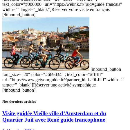
text_color="#000000" url="https://welink.fr/?aid=guide-francais"
width="" target="_blank"]Réserver votre visite en français
[/inbound_button]
[inbound_button
font_size="20" color="#669d34" ; text_color="#ffffff"
url="https://www.getyourguide.fr/?partner_id=LJ9LIUI" width=""
target="_blank"]Réserver une activité sympathique
[/inbound_button]
Nos derniers articles
Visite guidée Vieille ville d’Amsterdam et du
Quartier Juif avec René guide francophone