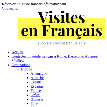
Réservez un guide français dés maintenant
Cliquez ici
Skip
to
content
Primary
Accueil
Contactez un guide français à Rome, Barcelone, Athènes,
Navigation
Séville…..
Destinations
Europe
Allemagne
Autriche
Croatie
Espagne
France
Grèce
Hongrie
Italie