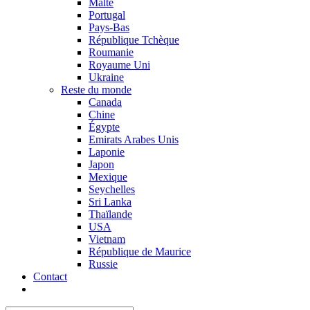
Malte
Portugal
Pays-Bas
République Tchèque
Roumanie
Royaume Uni
Ukraine
Reste du monde
Canada
Chine
Égypte
Emirats Arabes Unis
Laponie
Japon
Mexique
Seychelles
Sri Lanka
Thaïlande
USA
Vietnam
République de Maurice
Russie
Contact