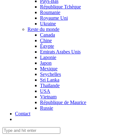
Pays-Bas
République Tchèque
Roumanie
Royaume Uni
Ukraine
Reste du monde
Canada
Chine
Égypte
Emirats Arabes Unis
Laponie
Japon
Mexique
Seychelles
Sri Lanka
Thaïlande
USA
Vietnam
République de Maurice
Russie
Contact