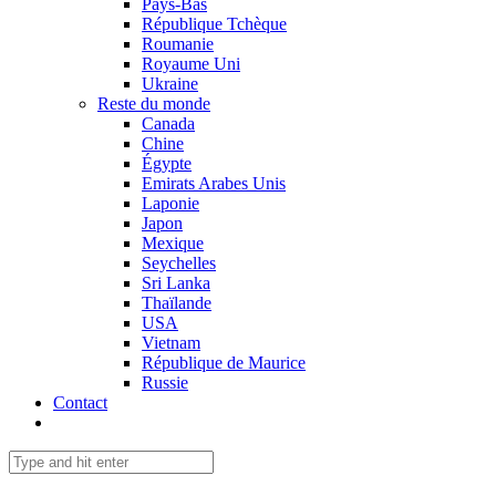
Pays-Bas
République Tchèque
Roumanie
Royaume Uni
Ukraine
Reste du monde
Canada
Chine
Égypte
Emirats Arabes Unis
Laponie
Japon
Mexique
Seychelles
Sri Lanka
Thaïlande
USA
Vietnam
République de Maurice
Russie
Contact