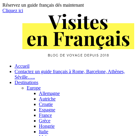
Réservez un guide français dés maintenant
Cliquez ici
Skip
to
content
Primary
Accueil
Contactez un guide français à Rome, Barcelone, Athènes,
Navigation
Séville…..
Destinations
Europe
Allemagne
Autriche
Croatie
Espagne
France
Grèce
Hongrie
Italie