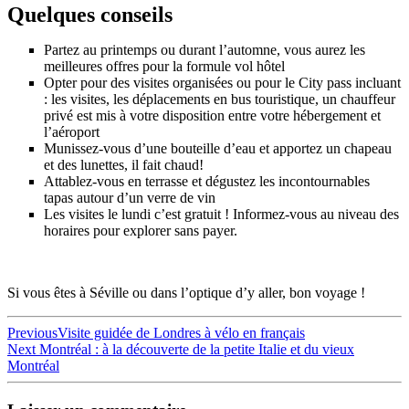
Quelques conseils
Partez au printemps ou durant l’automne, vous aurez les
meilleures offres pour la formule vol hôtel
Opter pour des visites organisées ou pour le City pass incluant
: les visites, les déplacements en bus touristique, un chauffeur
privé est mis à votre disposition entre votre hébergement et
l’aéroport
Munissez-vous d’une bouteille d’eau et apportez un chapeau
et des lunettes, il fait chaud!
Attablez-vous en terrasse et dégustez les incontournables
tapas autour d’un verre de vin
Les visites le lundi c’est gratuit ! Informez-vous au niveau des
horaires pour explorer sans payer.
Si vous êtes à Séville ou dans l’optique d’y aller, bon voyage !
Navigation
Previous
Previous
Visite guidée de Londres à vélo en français
Next
post:
Next
Montréal : à la découverte de la petite Italie et du vieux
de
post:
Montréal
l’article