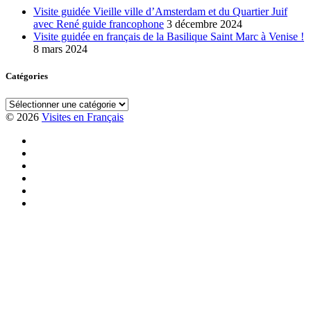
Visite guidée Vieille ville d’Amsterdam et du Quartier Juif
avec René guide francophone
3 décembre 2024
Visite guidée en français de la Basilique Saint Marc à Venise !
8 mars 2024
Catégories
Catégories
© 2026
Visites en Français
Visite
guidée
Visite
en
en
Visite
français
vélo
en
Visite
au
à
français
guidée
Visite
Colisée
Rome
basilique
en
en
Visite
avec
Saint
français
français
des
guide
Pierre
du
de
jardins
français
à
quartier
Rome
du
Rome
de
avec
Vatican
Garbatella
Cathia
à
Rome
et