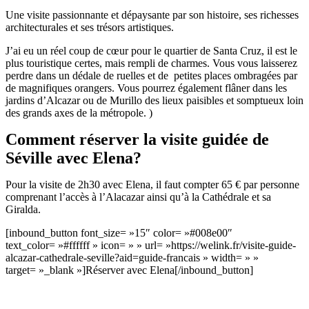
Une visite passionnante et dépaysante par son histoire, ses richesses
architecturales et ses trésors artistiques.
J’ai eu un réel coup de cœur pour le quartier de Santa Cruz, il est le
plus touristique certes, mais rempli de charmes. Vous vous laisserez
perdre dans un dédale de ruelles et de petites places ombragées par
de magnifiques orangers. Vous pourrez également flâner dans les
jardins d’Alcazar ou de Murillo des lieux paisibles et somptueux loin
des grands axes de la métropole. )
Comment réserver la visite guidée de
Séville avec Elena?
Pour la visite de 2h30 avec Elena, il faut compter 65 € par personne
comprenant l’accès à l’Alacazar ainsi qu’à la Cathédrale et sa
Giralda.
[inbound_button font_size= »15″ color= »#008e00″
text_color= »#ffffff » icon= » » url= »https://welink.fr/visite-guide-
alcazar-cathedrale-seville?aid=guide-francais » width= » »
target= »_blank »]Réserver avec Elena[/inbound_button]