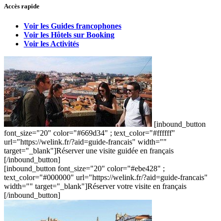
Accès rapide
Voir les Guides francophones
Voir les Hôtels sur Booking
Voir les Activités
[inbound_button
font_size="20" color="#669d34" ; text_color="#ffffff"
url="https://welink.fr/?aid=guide-francais" width=""
target="_blank"]Réserver une visite guidée en français
[/inbound_button]
[inbound_button font_size="20" color="#ebe428" ;
text_color="#000000" url="https://welink.fr/?aid=guide-francais"
width="" target="_blank"]Réserver votre visite en français
[/inbound_button]