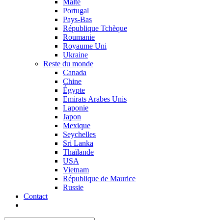
Malte
Portugal
Pays-Bas
République Tchèque
Roumanie
Royaume Uni
Ukraine
Reste du monde
Canada
Chine
Égypte
Emirats Arabes Unis
Laponie
Japon
Mexique
Seychelles
Sri Lanka
Thaïlande
USA
Vietnam
République de Maurice
Russie
Contact