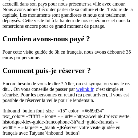
accueilli dans son pays pour nous présenter sa ville avec amour.
Nous avons adoré l’écouter parler de sa culture et de l’histoire de la
capitale. Les monuments sont grandioses et nous ont totalement
dépaysés. Cette visite fut à la hauteur de nos espérances et nous la
remercions encore pour ce grand moment de partage.
Combien avons-nous payé ?
Pour cette visite guidée de 3h en français, nous avons déboursé 35
euros par personne.
Comment puis-je réserver ?
Encore besoin de vous le dire ? Aller, on est sympa, on vous le re-
dit… On vous conseille de passer par
welink.fr
, c’est simple et
sécurisé. Pour les personnes en retard (ça peut arriver), il vous est
possible de réserver la veille pour le lendemain.
[inbound_button font_size= »15″ color= »#669d34″
text_color= »#ffffff » icon= » » url= »https://welink.fr/decouverte-
historique-kiev-guide-francophone-3h?aid=guide-francais »
width= » » target= »_blank »]Réserver votre visite guidée en
français avec Tatyana[/inbound_button]