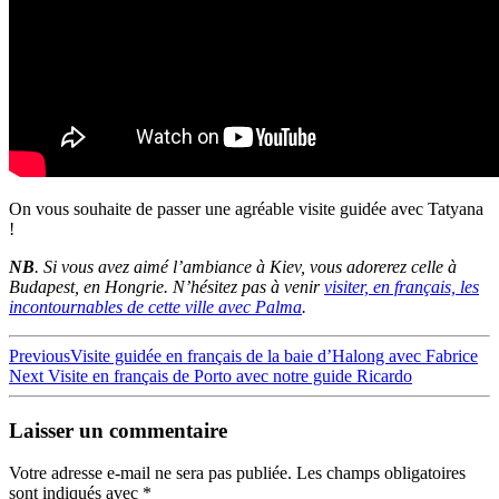
On vous souhaite de passer une agréable visite guidée avec Tatyana
!
NB
. Si vous avez aimé l’ambiance à Kiev, vous adorerez celle à
Budapest, en Hongrie. N’hésitez pas à venir
visiter, en français, les
incontournables de cette ville avec Palma
.
Navigation
Previous
Previous
Visite guidée en français de la baie d’Halong avec Fabrice
Next
post:
Next
Visite en français de Porto avec notre guide Ricardo
de
post:
l’article
Laisser un commentaire
Votre adresse e-mail ne sera pas publiée.
Les champs obligatoires
sont indiqués avec
*