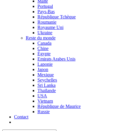
Malte
Portugal
Pays-Bas
République Tchèque
Roumanie
Royaume Uni
Ukraine
Reste du monde
Canada
Chine
Égypte
Emirats Arabes Unis
Laponie
Japon
Mexique
Seychelles
Sri Lanka
Thaïlande
USA
Vietnam
République de Maurice
Russie
Contact