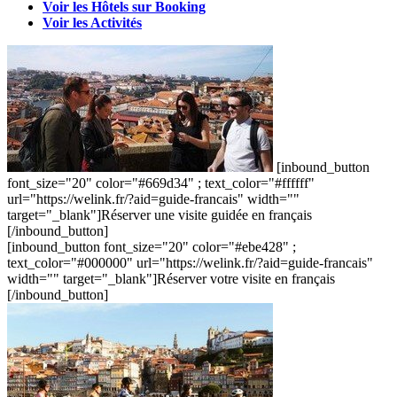
Voir les Hôtels sur Booking
Voir les Activités
[inbound_button
font_size="20" color="#669d34" ; text_color="#ffffff"
url="https://welink.fr/?aid=guide-francais" width=""
target="_blank"]Réserver une visite guidée en français
[/inbound_button]
[inbound_button font_size="20" color="#ebe428" ;
text_color="#000000" url="https://welink.fr/?aid=guide-francais"
width="" target="_blank"]Réserver votre visite en français
[/inbound_button]