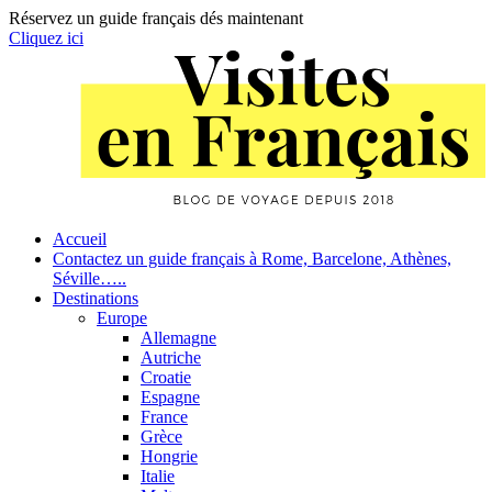
Réservez un guide français dés maintenant
Cliquez ici
Skip
to
content
Primary
Accueil
Contactez un guide français à Rome, Barcelone, Athènes,
Navigation
Séville…..
Destinations
Europe
Allemagne
Autriche
Croatie
Espagne
France
Grèce
Hongrie
Italie