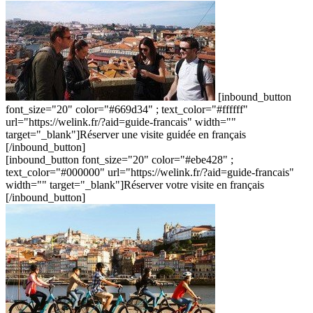
[inbound_button
font_size="20" color="#669d34" ; text_color="#ffffff"
url="https://welink.fr/?aid=guide-francais" width=""
target="_blank"]Réserver une visite guidée en français
[/inbound_button]
[inbound_button font_size="20" color="#ebe428" ;
text_color="#000000" url="https://welink.fr/?aid=guide-francais"
width="" target="_blank"]Réserver votre visite en français
[/inbound_button]