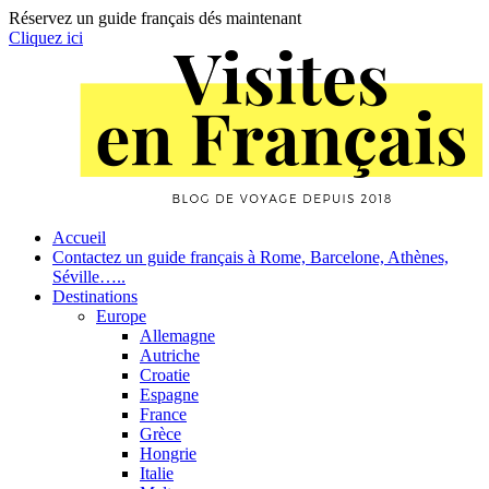
Réservez un guide français dés maintenant
Cliquez ici
Skip
to
content
Primary
Accueil
Contactez un guide français à Rome, Barcelone, Athènes,
Navigation
Séville…..
Destinations
Europe
Allemagne
Autriche
Croatie
Espagne
France
Grèce
Hongrie
Italie