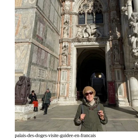
palais-des-doges-visite-guidee-en-francais