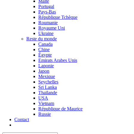
Malte
Portugal
Pays-Bas
République Tchèque
Roumanie
Royaume Uni
Ukraine
Reste du monde
Canada
Chine
Égypte
Emirats Arabes Unis
Laponie
Japon
Mexique
Seychelles
Sri Lanka
Thaïlande
USA
Vietnam
République de Maurice
Russie
Contact