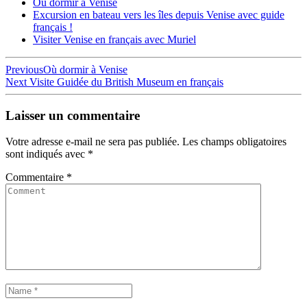
Où dormir à Venise
Excursion en bateau vers les îles depuis Venise avec guide
français !
Visiter Venise en français avec Muriel
Navigation
Previous
Previous
Où dormir à Venise
Next
post:
Next
Visite Guidée du British Museum en français
de
post:
l’article
Laisser un commentaire
Votre adresse e-mail ne sera pas publiée.
Les champs obligatoires
sont indiqués avec
*
Commentaire
*