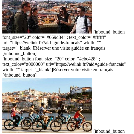
[inbound_button
font_size="20" color="#669d34" ; text_color="#ffffff"
url="https://welink.fr/?aid=guide-francais" width=""
target="_blank"]Réserver une visite guidée en français
[/inbound_button]
[inbound_button font_size="20" color="#ebe428" ;
text_color="#000000" url="https://welink.fr/?aid=guide-francais"
width="" target="_blank"]Réserver votre visite en français
[/inbound_button]
[inbound_button