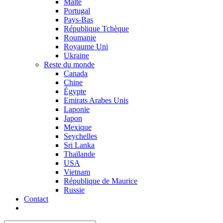
Malte
Portugal
Pays-Bas
République Tchèque
Roumanie
Royaume Uni
Ukraine
Reste du monde
Canada
Chine
Égypte
Emirats Arabes Unis
Laponie
Japon
Mexique
Seychelles
Sri Lanka
Thaïlande
USA
Vietnam
République de Maurice
Russie
Contact