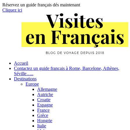
Réservez un guide français dés maintenant
Cliquez ici
Skip
to
content
Primary
Accueil
Contactez un guide français à Rome, Barcelone, Athènes,
Navigation
Séville…..
Destinations
Europe
Allemagne
Autriche
Croatie
Espagne
France
Grèce
Hongrie
Italie