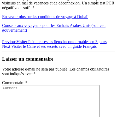
visiteurs en mal de vacances et de déconnexion. Un simple test PCR
négatif vous suffit !
En savoir plus sur les conditions de voyage à Dubaï
Conseils aux voyageurs pour les Emirats Arabes Unis (source :
gouvernement)
Navigation
Previous
Previous
Visiter Pekin et ses les lieux incontournables en 3 jours
Next
post:
Next
Visiter le Caire et ses secrets avec un guide Français
de
post:
l’article
Laisser un commentaire
Votre adresse e-mail ne sera pas publiée.
Les champs obligatoires
sont indiqués avec
*
Commentaire
*