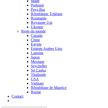
Malte
Portugal
Pays-Bas
République Tchèque
Roumanie
Royaume Uni
Ukraine
Reste du monde
Canada
Chine
Égypte
Emirats Arabes Unis
Laponie
Japon
Mexique
Seychelles
Sri Lanka
Thaïlande
USA
Vietnam
République de Maurice
Russie
Contact