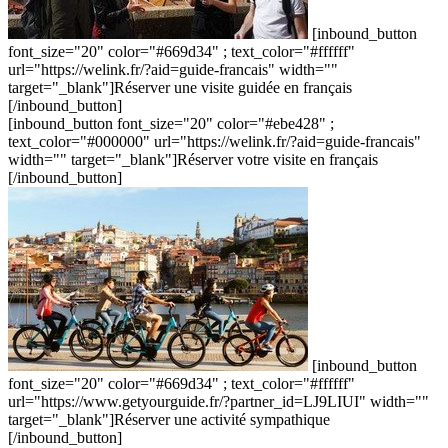
[inbound_button
font_size="20" color="#669d34" ; text_color="#ffffff"
url="https://welink.fr/?aid=guide-francais" width=""
target="_blank"]Réserver une visite guidée en français
[/inbound_button]
[inbound_button font_size="20" color="#ebe428" ;
text_color="#000000" url="https://welink.fr/?aid=guide-francais"
width="" target="_blank"]Réserver votre visite en français
[/inbound_button]
[inbound_button
font_size="20" color="#669d34" ; text_color="#ffffff"
url="https://www.getyourguide.fr/?partner_id=LJ9LIUI" width=""
target="_blank"]Réserver une activité sympathique
[/inbound_button]