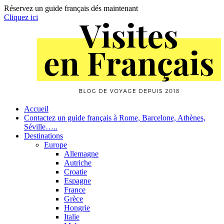
Réservez un guide français dés maintenant
Cliquez ici
Skip
to
content
Primary
Accueil
Contactez un guide français à Rome, Barcelone, Athènes,
Navigation
Séville…..
Destinations
Europe
Allemagne
Autriche
Croatie
Espagne
France
Grèce
Hongrie
Italie