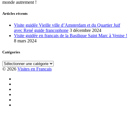
monde autrement !
Articles récents
Visite guidée Vieille ville d’Amsterdam et du Quartier Juif
avec René guide francophone
3 décembre 2024
Visite guidée en français de la Basilique Saint Marc à Venise !
8 mars 2024
Catégories
Catégories
© 2026
Visites en Français
Visite
guidée
Visite
en
en
Visite
français
vélo
en
Visite
au
à
français
guidée
Visite
Colisée
Rome
basilique
en
en
Visite
avec
Saint
français
français
des
guide
Pierre
du
de
jardins
français
à
quartier
Rome
du
Rome
de
avec
Vatican