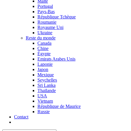
Malte
Portugal
Pays-Bas
République Tchèque
Roumanie
Royaume Uni
Ukraine
Reste du monde
Canada
Chine
Égypte
Emirats Arabes Unis
Laponie
Japon
Mexique
Seychelles
Sri Lanka
Thaïlande
USA
Vietnam
République de Maurice
Russie
Contact