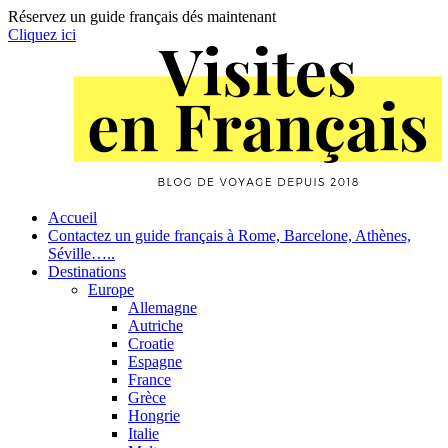
Réservez un guide français dés maintenant
Cliquez ici
Skip
to
content
Primary
Accueil
Contactez un guide français à Rome, Barcelone, Athènes,
Navigation
Séville…..
Destinations
Europe
Allemagne
Autriche
Croatie
Espagne
France
Grèce
Hongrie
Italie