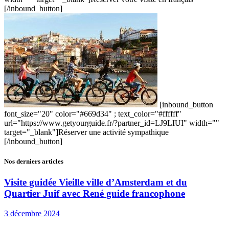
[/inbound_button]
[inbound_button
font_size="20" color="#669d34" ; text_color="#ffffff"
url="https://www.getyourguide.fr/?partner_id=LJ9LIUI" width=""
target="_blank"]Réserver une activité sympathique
[/inbound_button]
Nos derniers articles
Visite guidée Vieille ville d’Amsterdam et du
Quartier Juif avec René guide francophone
3 décembre 2024