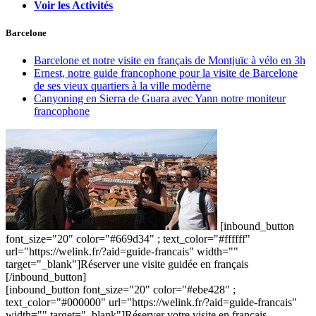
Voir les Activités
Barcelone
Barcelone et notre visite en français de Montjuïc à vélo en 3h
Ernest, notre guide francophone pour la visite de Barcelone
de ses vieux quartiers à la ville modèrne
Canyoning en Sierra de Guara avec Yann notre moniteur
francophone
[inbound_button
font_size="20" color="#669d34" ; text_color="#ffffff"
url="https://welink.fr/?aid=guide-francais" width=""
target="_blank"]Réserver une visite guidée en français
[/inbound_button]
[inbound_button font_size="20" color="#ebe428" ;
text_color="#000000" url="https://welink.fr/?aid=guide-francais"
width="" target="_blank"]Réserver votre visite en français