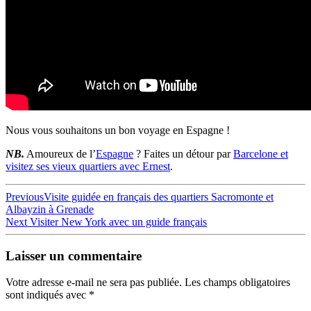
Nous vous souhaitons un bon voyage en Espagne !
NB.
Amoureux de l’
Espagne
? Faites un détour par
Barcelone et
visitez ses vieux quartiers avec Ernest
.
Navigation
Previous
Previous
Visite guidée en français des quartiers Sacromonte et
post:
Albayzin à Grenade
de
Next
Next
Visiter New York avec un guide français
l’article
post:
Laisser un commentaire
Votre adresse e-mail ne sera pas publiée.
Les champs obligatoires
sont indiqués avec
*