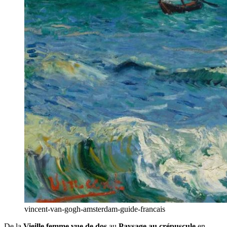
vincent-van-gogh-amsterdam-guide-francais
De la
Vieille femme vue de dos
au
Paysage au crépuscule
en