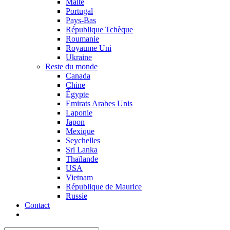
Malte
Portugal
Pays-Bas
République Tchèque
Roumanie
Royaume Uni
Ukraine
Reste du monde
Canada
Chine
Égypte
Emirats Arabes Unis
Laponie
Japon
Mexique
Seychelles
Sri Lanka
Thaïlande
USA
Vietnam
République de Maurice
Russie
Contact