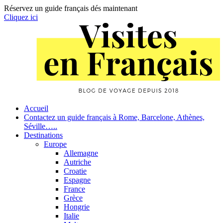
Réservez un guide français dés maintenant
Cliquez ici
Skip
to
content
Primary
Accueil
Contactez un guide français à Rome, Barcelone, Athènes,
Navigation
Séville…..
Destinations
Europe
Allemagne
Autriche
Croatie
Espagne
France
Grèce
Hongrie
Italie