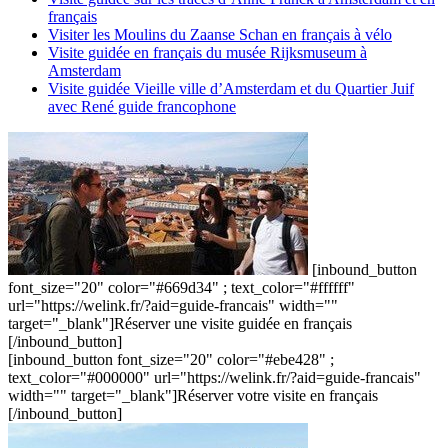
français
Visiter les Moulins du Zaanse Schan en français à vélo
Visite guidée en français du musée Rijksmuseum à
Amsterdam
Visite guidée Vieille ville d’Amsterdam et du Quartier Juif
avec René guide francophone
[inbound_button
font_size="20" color="#669d34" ; text_color="#ffffff"
url="https://welink.fr/?aid=guide-francais" width=""
target="_blank"]Réserver une visite guidée en français
[/inbound_button]
[inbound_button font_size="20" color="#ebe428" ;
text_color="#000000" url="https://welink.fr/?aid=guide-francais"
width="" target="_blank"]Réserver votre visite en français
[/inbound_button]