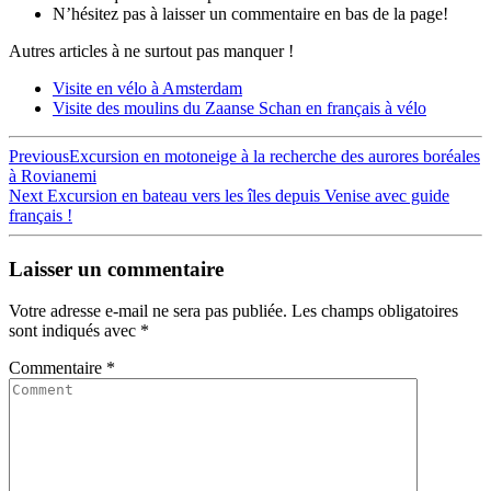
N’hésitez pas à laisser un commentaire en bas de la page!
Autres articles à ne surtout pas manquer !
Visite en vélo à Amsterdam
Visite des moulins du Zaanse Schan en français à vélo
Navigation
Previous
Previous
Excursion en motoneige à la recherche des aurores boréales
post:
à Rovianemi
de
Next
Next
Excursion en bateau vers les îles depuis Venise avec guide
l’article
post:
français !
Laisser un commentaire
Votre adresse e-mail ne sera pas publiée.
Les champs obligatoires
sont indiqués avec
*
Commentaire
*