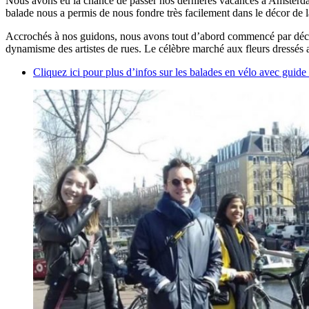
Nous avons eu la chance de passer nos dernières vacances à Amsterdam, 
balade nous a permis de nous fondre très facilement dans le décor de la
Accrochés à nos guidons, nous avons tout d’abord commencé par déc
dynamisme des artistes de rues. Le célèbre marché aux fleurs dressés
Cliquez ici pour plus d’infos sur les balades en vélo avec guide 