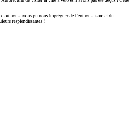
ore, afin de visiter la ville à vélo et n’avons pas été déçus ! Cette
ace où nous avons pu nous imprégner de l’enthousiasme et du
uleurs resplendissantes !