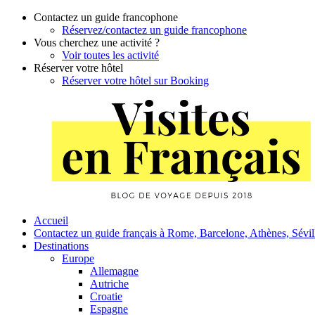
Contactez un guide francophone
Réservez/contactez un guide francophone
Vous cherchez une activité ?
Voir toutes les activité
Réserver votre hôtel
Réserver votre hôtel sur Booking
Skip
to
content
Primary
Accueil
Contactez un guide français à Rome, Barcelone, Athènes, Sévi
Navigation
Destinations
Europe
Allemagne
Autriche
Croatie
Espagne