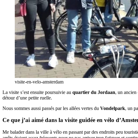
visite-en-velo-amsterdam
La visite s’est ensuite poursuivie au
quartier du Jordaan
, un ancien
détour d’une petite ruelle.
Nous sommes aussi passés par les allées vertes du
Vondelpark
, un p
Ce que j’ai aimé dans la visite guidée en vélo d’Amst
Me balader dans la ville à vélo en passant par des endroits peu touristi
arrêts étaient assez fréquents pour ne pas arriver trop fatiguer et contin