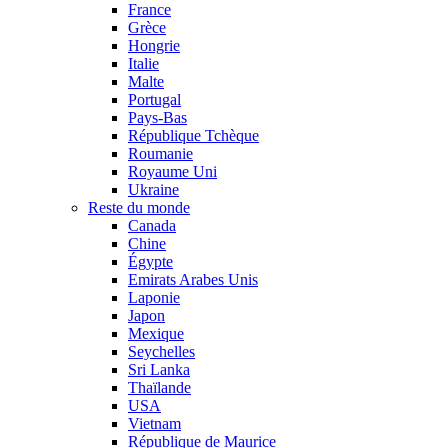
France
Grèce
Hongrie
Italie
Malte
Portugal
Pays-Bas
République Tchèque
Roumanie
Royaume Uni
Ukraine
Reste du monde
Canada
Chine
Égypte
Emirats Arabes Unis
Laponie
Japon
Mexique
Seychelles
Sri Lanka
Thaïlande
USA
Vietnam
République de Maurice