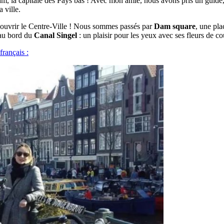
la capitale des Pays bas ! Avec mon amie, nous avons pris un guide, Aur
 ville.
ouvrir le Centre-Ville ! Nous sommes passés par
Dam square
, une pl
 au bord du
Canal Singel
: un plaisir pour les yeux avec ses fleurs de co
français :