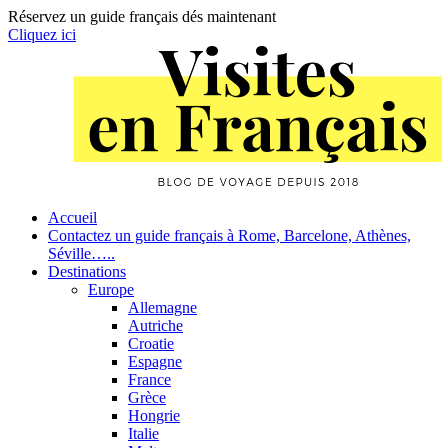
Réservez un guide français dés maintenant
Cliquez ici
Skip
to
content
Primary
Accueil
Contactez un guide français à Rome, Barcelone, Athènes,
Navigation
Séville…..
Destinations
Europe
Allemagne
Autriche
Croatie
Espagne
France
Grèce
Hongrie
Italie