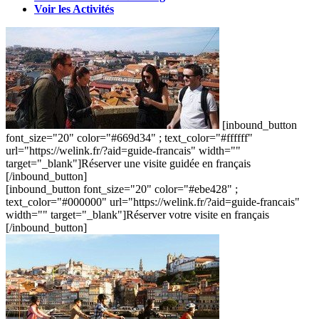
Voir les Activités
[inbound_button
font_size="20" color="#669d34" ; text_color="#ffffff"
url="https://welink.fr/?aid=guide-francais" width=""
target="_blank"]Réserver une visite guidée en français
[/inbound_button]
[inbound_button font_size="20" color="#ebe428" ;
text_color="#000000" url="https://welink.fr/?aid=guide-francais"
width="" target="_blank"]Réserver votre visite en français
[/inbound_button]