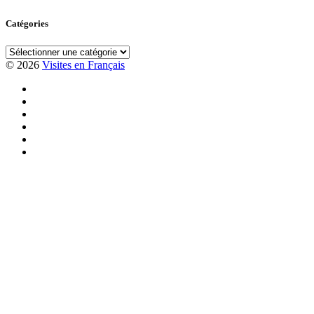
Catégories
Catégories
© 2026
Visites en Français
Visite
guidée
Visite
en
en
Visite
français
vélo
en
Visite
au
à
français
guidée
Visite
Colisée
Rome
basilique
en
en
Visite
avec
Saint
français
français
des
guide
Pierre
du
de
jardins
français
à
quartier
Rome
du
Rome
de
avec
Vatican
Garbatella
Cathia
à
Rome
et
atelier
photo
avec
Audrey