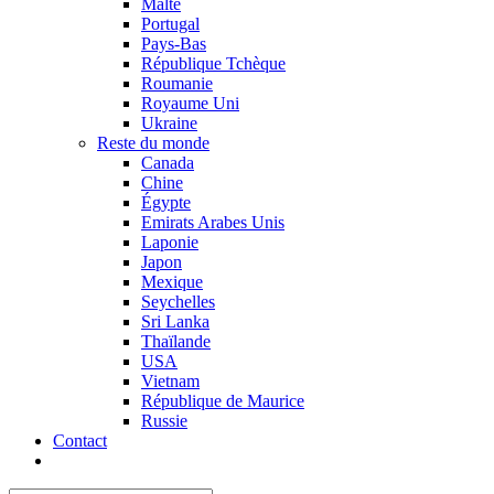
Malte
Portugal
Pays-Bas
République Tchèque
Roumanie
Royaume Uni
Ukraine
Reste du monde
Canada
Chine
Égypte
Emirats Arabes Unis
Laponie
Japon
Mexique
Seychelles
Sri Lanka
Thaïlande
USA
Vietnam
République de Maurice
Russie
Contact