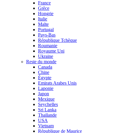
France
Grèce
Hongrie
Italie
Malte
Portugal
Pays-Bas
République Tchèque
Roumanie
Royaume Uni
Ukraine
Reste du monde
Canada
Chine
Égypte
Emirats Arabes Unis
Laponie
Japon
Mexique
Seychelles
Sri Lanka
Thaïlande
USA
Vietnam
République de Maurice