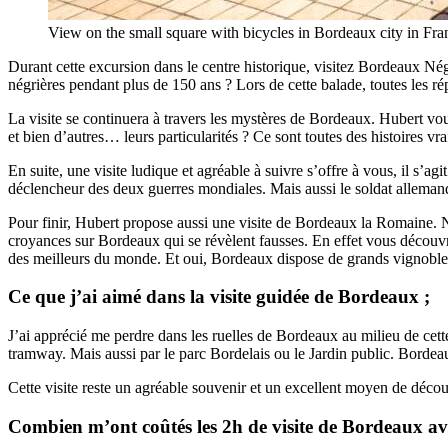
View on the small square with bicycles in Bordeaux city in Fra
Durant cette excursion dans le centre historique, visitez Bordeaux Nég
négrières pendant plus de 150 ans ? Lors de cette balade, toutes les 
La visite se continuera à travers les mystères de Bordeaux. Hubert vous 
et bien d’autres… leurs particularités ? Ce sont toutes des histoires vr
En suite, une visite ludique et agréable à suivre s’offre à vous, il s
déclencheur des deux guerres mondiales. Mais aussi le soldat allemand
Pour finir, Hubert propose aussi une visite de Bordeaux la Romaine.
croyances sur Bordeaux qui se révèlent fausses. En effet vous découvrir
des meilleurs du monde. Et oui, Bordeaux dispose de grands vignobles
Ce que j’ai aimé dans la visite guidée de Bordeaux ;
J’ai apprécié me perdre dans les ruelles de Bordeaux au milieu de cette
tramway. Mais aussi par le parc Bordelais ou le Jardin public. Bordeaux 
Cette visite reste un agréable souvenir et un excellent moyen de découv
Combien m’ont coûtés les 2h de visite de Bordeaux a