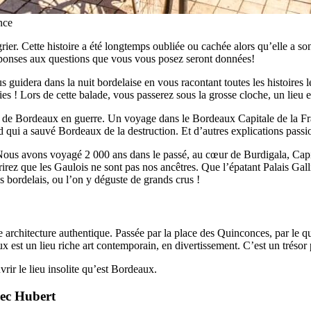
nce
rier. Cette histoire a été longtemps oubliée ou cachée alors qu’elle a s
réponses aux questions que vous vous posez seront données!
guidera dans la nuit bordelaise en vous racontant toutes les histoires les
aies ! Lors de cette balade, vous passerez sous la grosse cloche, un lieu
’agit de Bordeaux en guerre. Un voyage dans le Bordeaux Capitale de la 
 qui a sauvé Bordeaux de la destruction. Et d’autres explications passi
 Nous avons voyagé 2 000 ans dans le passé, au cœur de Burdigala, Capi
ez que les Gaulois ne sont pas nos ancêtres. Que l’épatant Palais Gallie
 bordelais, ou l’on y déguste de grands crus !
 architecture authentique. Passée par la place des Quinconces, par le qua
est un lieu riche art contemporain, en divertissement. C’est un trésor po
rir le lieu insolite qu’est Bordeaux.
vec Hubert