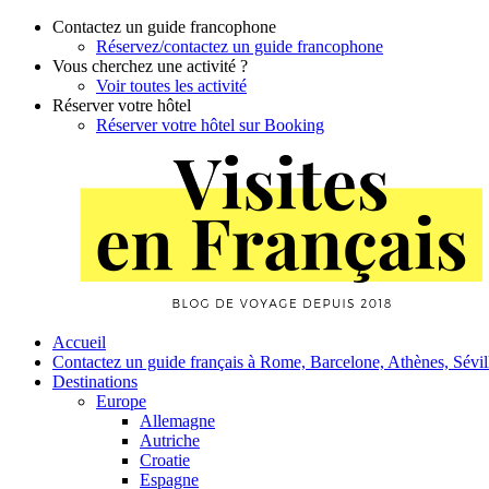
Contactez un guide francophone
Réservez/contactez un guide francophone
Vous cherchez une activité ?
Voir toutes les activité
Réserver votre hôtel
Réserver votre hôtel sur Booking
Skip
to
content
Primary
Accueil
Contactez un guide français à Rome, Barcelone, Athènes, Sévi
Navigation
Destinations
Europe
Allemagne
Autriche
Croatie
Espagne