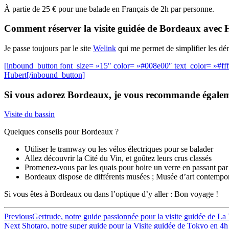
À partie de 25 € pour une balade en Français de 2h par personne.
Comment réserver la visite guidée de Bordeaux avec 
Je passe toujours par le site
Welink
qui me permet de simplifier les dé
[inbound_button font_size= »15″ color= »#008e00″ text_color= »#ffffff
Hubert[/inbound_button]
Si vous adorez Bordeaux, je vous recommande égale
Visite du bassin
Quelques conseils pour Bordeaux ?
Utiliser le tramway ou les vélos électriques pour se balader
Allez découvrir la Cité du Vin, et goûtez leurs crus classés
Promenez-vous par les quais pour boire un verre en passant par
Bordeaux dispose de différents musées ; Musée d’art contempo
Si vous êtes à Bordeaux ou dans l’optique d’y aller : Bon voyage !
Navigation
Previous
Previous
Gertrude, notre guide passionnée pour la visite guidée de La 
Next
post:
Next
Shotaro, notre super guide pour la Visite guidée de Tokyo en 4h