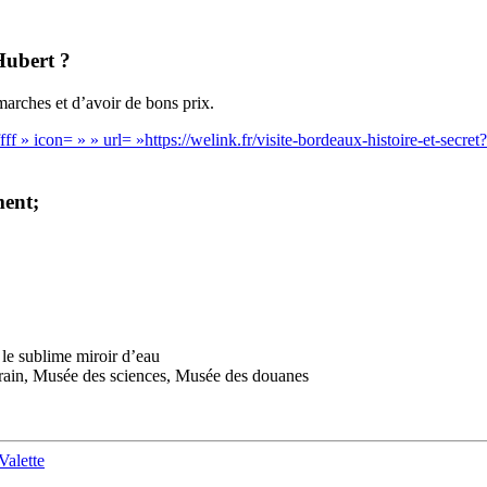
Hubert ?
marches et d’avoir de bons prix.
 » icon= » » url= »https://welink.fr/visite-bordeaux-histoire-et-secre
ment;
 le sublime miroir d’eau
rain, Musée des sciences, Musée des douanes
Valette