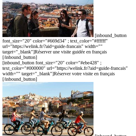
[inbound_button
font_size="20" color="#669d34" ; text_color="#ffffff"
url="https://welink.fr/?aid=guide-francais" width=""
target="_blank"]Réserver une visite guidée en français
[/inbound_button]
[inbound_button font_size="20" color="#ebe428" ;
text_color="#000000" url="https://welink.fr/?aid=guide-francais"
width="" target="_blank"]Réserver votre visite en français
[/inbound_button]