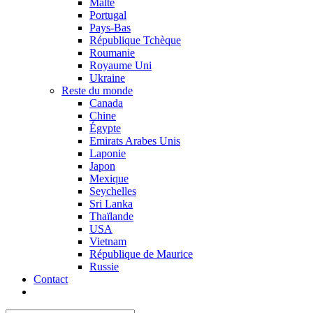
Malte
Portugal
Pays-Bas
République Tchèque
Roumanie
Royaume Uni
Ukraine
Reste du monde
Canada
Chine
Égypte
Emirats Arabes Unis
Laponie
Japon
Mexique
Seychelles
Sri Lanka
Thaïlande
USA
Vietnam
République de Maurice
Russie
Contact