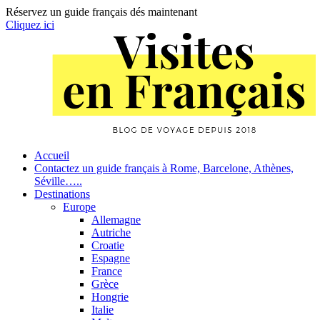
Réservez un guide français dés maintenant
Cliquez ici
Skip
to
content
Primary
Accueil
Contactez un guide français à Rome, Barcelone, Athènes,
Navigation
Séville…..
Destinations
Europe
Allemagne
Autriche
Croatie
Espagne
France
Grèce
Hongrie
Italie