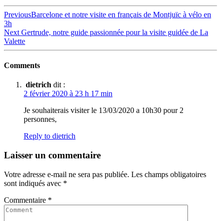
Navigation
Previous
Previous
Barcelone et notre visite en français de Montjuïc à vélo en
post:
3h
de
Next
Next
Gertrude, notre guide passionnée pour la visite guidée de La
l’article
post:
Valette
Comments
dietrich
dit :
2 février 2020 à 23 h 17 min
Je souhaiterais visiter le 13/03/2020 a 10h30 pour 2
personnes,
Reply to dietrich
Laisser un commentaire
Votre adresse e-mail ne sera pas publiée.
Les champs obligatoires
sont indiqués avec
*
Commentaire
*