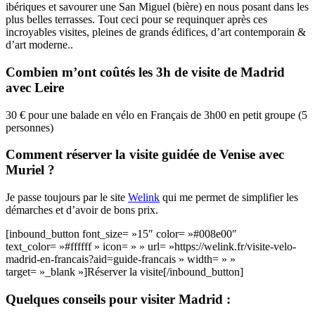
ibériques et savourer une San Miguel (bière) en nous posant dans les
plus belles terrasses. Tout ceci pour se requinquer après ces
incroyables visites, pleines de grands édifices, d’art contemporain &
d’art moderne..
Combien m’ont coûtés les 3h de visite de Madrid
avec Leire
30 € pour une balade en vélo en Français de 3h00 en petit groupe (5
personnes)
Comment réserver la visite guidée de Venise avec
Muriel ?
Je passe toujours par le site
Welink
qui me permet de simplifier les
démarches et d’avoir de bons prix.
[inbound_button font_size= »15″ color= »#008e00″
text_color= »#ffffff » icon= » » url= »https://welink.fr/visite-velo-
madrid-en-francais?aid=guide-francais » width= » »
target= »_blank »]Réserver la visite[/inbound_button]
Quelques conseils pour visiter Madrid :